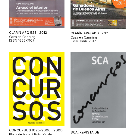
CLARÍN ARQ 523 · 2012
CLARÍN ARQ 480 · 2011
Casa en Canning
Casa en Canning
ISSN 1666-7107
ISSN 1666-7107
CONCURSOS 1825-2006 · 2008
SCA, REVISTA DE
Plaza de Mayo / Estación de