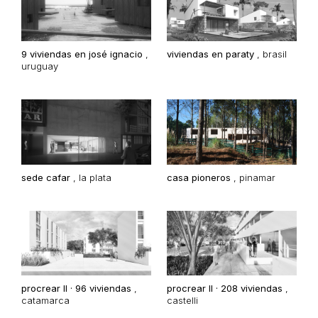
9 viviendas en josé ignacio
,
viviendas en paraty
,
brasil
uruguay
sede cafar
,
la plata
casa pioneros
,
pinamar
procrear II · 96 viviendas
,
procrear II · 208 viviendas
,
catamarca
castelli