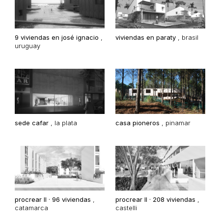
9 viviendas en josé ignacio
,
viviendas en paraty
,
brasil
uruguay
sede cafar
,
la plata
casa pioneros
,
pinamar
procrear II · 96 viviendas
,
procrear II · 208 viviendas
,
catamarca
castelli